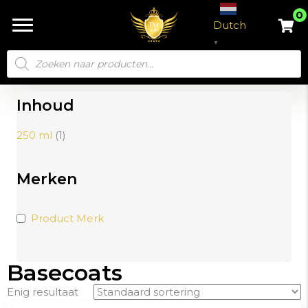
0
Dutch
▼
Producten
zoeken
Inhoud
250 ml
(1)
Merken
Product Merk
Basecoats
Enig resultaat