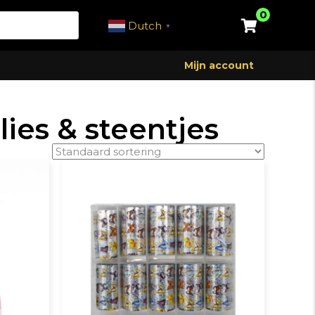
0
Dutch
▼
Mijn account
olies & steentjes