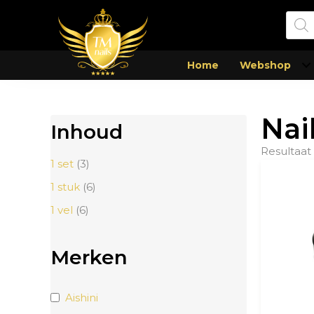
Prod
zoek
Home
Webshop
Nail
Inhoud
Resultaat
1 set
(3)
1 stuk
(6)
1 vel
(6)
Merken
Aishini