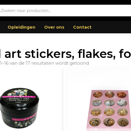
ucten
en
Opleidingen
Over ons
Contact
 art stickers, flakes, f
 1–16 van de 17 resultaten wordt getoond