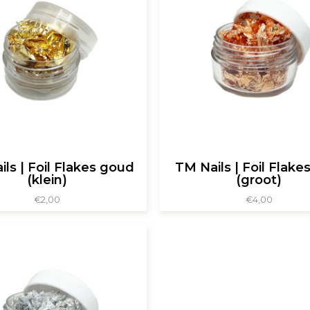
ls | Foil Flakes goud
TM Nails | Foil Flake
(klein)
(groot)
€
2,00
€
4,00