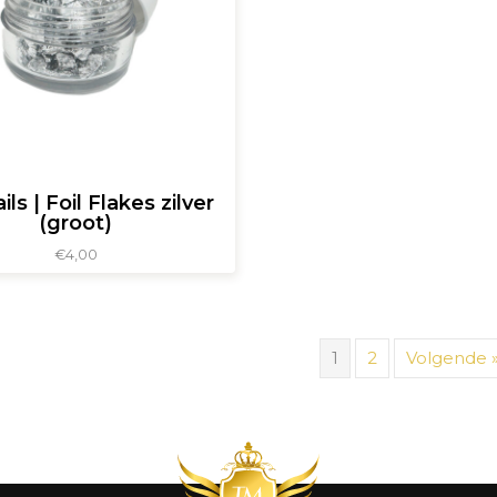
ls | Foil Flakes zilver
(groot)
€
4,00
1
2
Volgende 