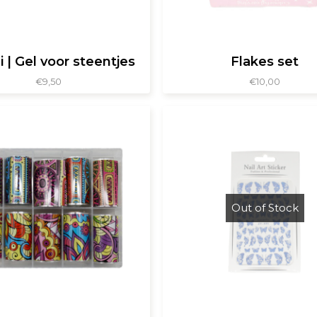
i | Gel voor steentjes
Flakes set
€
9,50
€
10,00
Out of Stock