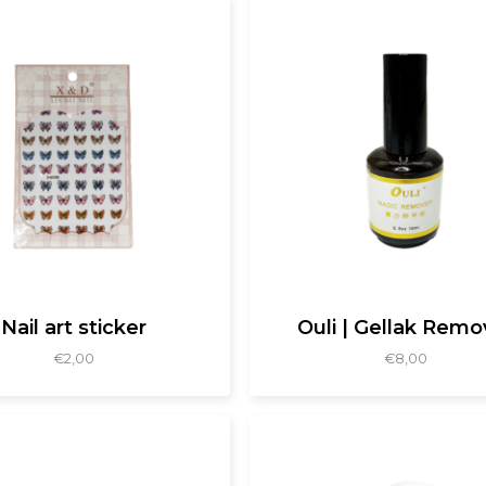
Nail art sticker
Ouli | Gellak Remo
€
2,00
€
8,00