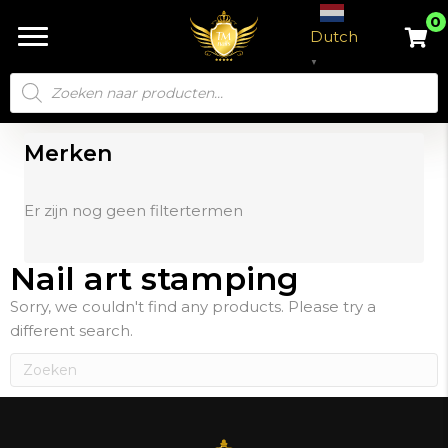
0
Dutch
▼
Producten
zoeken
Merken
Er zijn nog geen filtertermen
Nail art stamping
Sorry, we couldn't find any products. Please try a
different search.