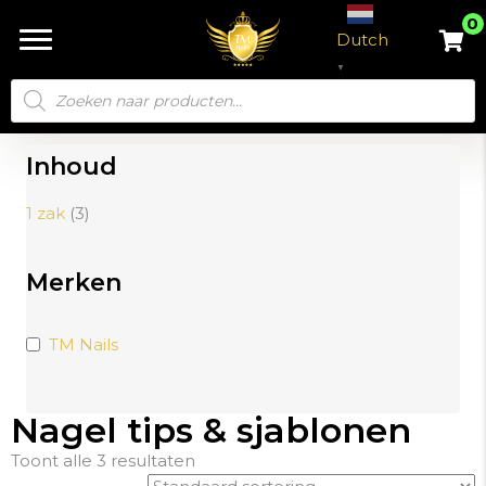
0
Dutch
▼
Producten
zoeken
Inhoud
1 zak
(3)
Merken
TM Nails
Nagel tips & sjablonen
Toont alle 3 resultaten