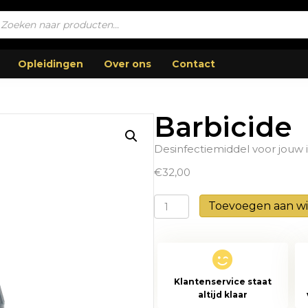
ucten
en
Opleidingen
Over ons
Contact
Barbicide
Desinfectiemiddel voor jouw 
€
32,00
Barbicide
Toevoegen aan w
aantal
Klantenservice staat
altijd klaar