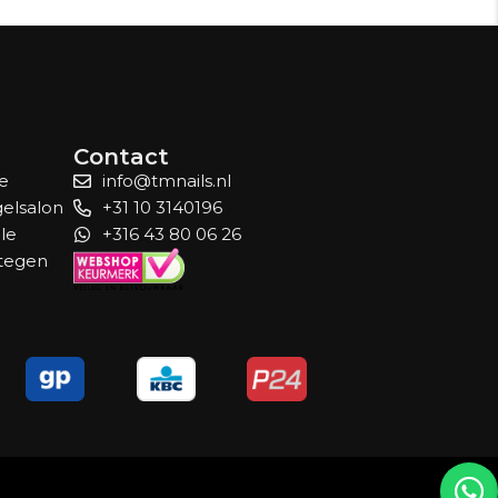
Contact
le
info@tmnails.nl
gelsalon
+31 10 3140196
lle
+316 43 80 06 26
 tegen