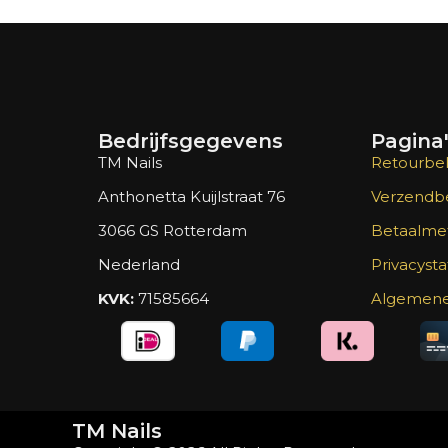
Bedrijfsgegevens
Pagina
TM Nails
Retourbel
Anthonetta Kuijlstraat 76
Verzendbe
3066 GS Rotterdam
Betaalme
Nederland
Privacyst
KVK:
71585664
Algemene
TM Nails