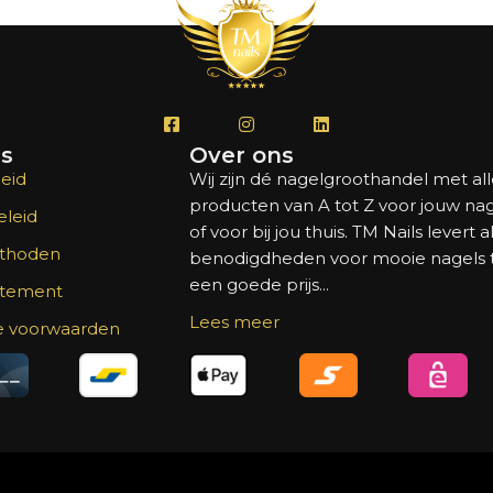
's
Over ons
eid
Wij zijn dé nagelgroothandel met al
producten van A tot Z voor jouw na
leid
of voor bij jou thuis. TM Nails levert a
thoden
benodigdheden voor mooie nagels
een goede prijs...
atement
Lees meer
 voorwaarden