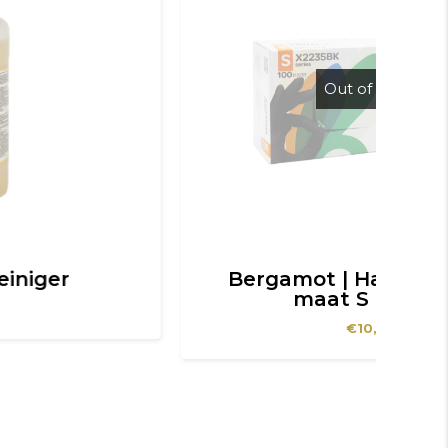
Out of Stock
Bergamot | Handschoenen
maat S (zwart)
€
10,00