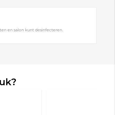
ten en salon kunt desinfecteren.
euk?