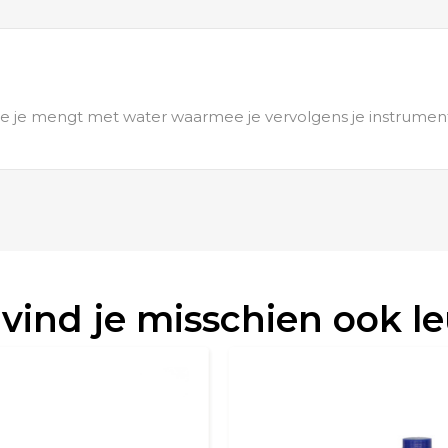
die je mengt met water waarmee je vervolgens je instrumen
 vind je misschien ook l