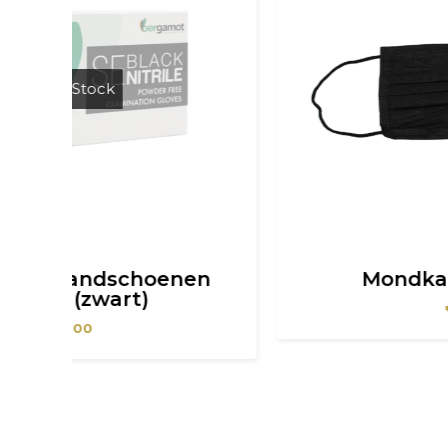
enen
Mondkapjes (zwart)
€
6,00