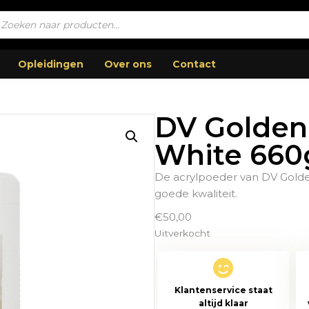
ucten
en
Opleidingen
Over ons
Contact
DV Golden 
White 660
De acrylpoeder van DV Golden 
goede kwaliteit.
€
50,00
Uitverkocht
Klantenservice staat
altijd klaar