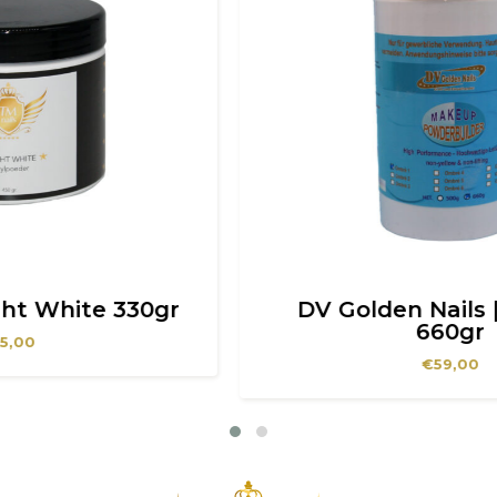
DV Golden Nails | Ombré 1
660gr
€
59,00