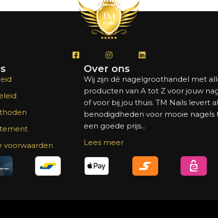
's
Over ons
eid
Wij zijn dé nagelgroothandel met al
producten van A tot Z voor jouw na
leid
of voor bij jou thuis. TM Nails levert a
thoden
benodigdheden voor mooie nagels
een goede prijs...
atement
Lees meer
 voorwaarden