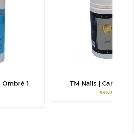
TM Nails | Cameo 660gr
TM
€
45,00