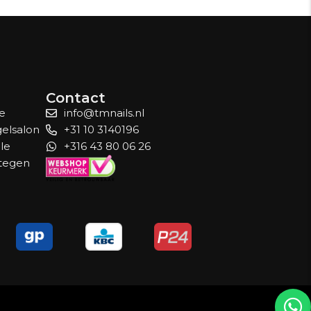
Contact
le
info@tmnails.nl
gelsalon
+31 10 3140196
lle
+316 43 80 06 26
 tegen