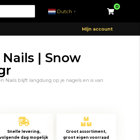
0
Dutch
▼
Mijn account
Nails | Snow
gr
Nails blijft langdurig op je nagels en is van
Snelle levering,
Groot assortiment,
volgende dag mogelijk
groot eigen voorraad