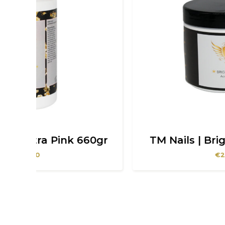
60gr
TM Nails | Bright White 330gr
€
25,00