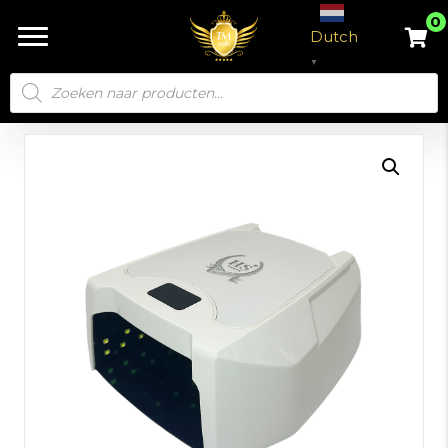
0
Dutch
▼
Producten
zoeken