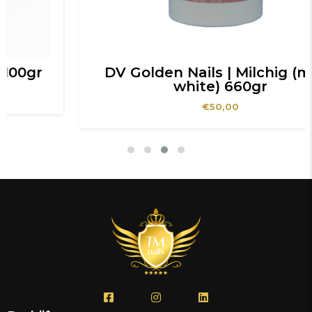
DV Golden Nails | Milchig (milky
white) 660gr
€
50,00