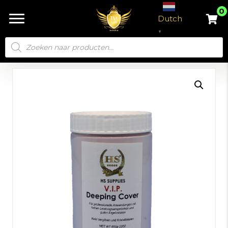
0
Dutch
▼
Producten
zoeken