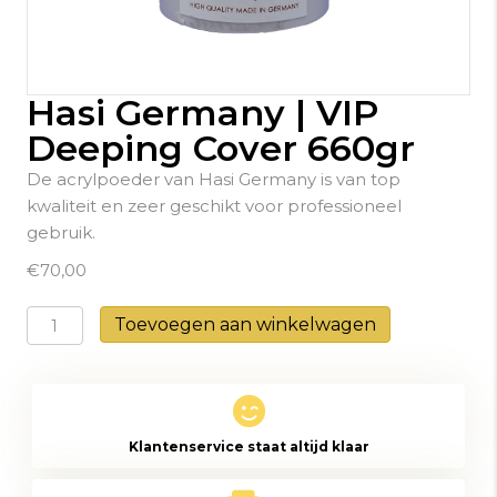
Hasi Germany | VIP
Deeping Cover 660gr
De acrylpoeder van Hasi Germany is van top
kwaliteit en zeer geschikt voor professioneel
gebruik.
€
70,00
Hasi
Toevoegen aan winkelwagen
Germany
|
VIP
Deeping
Klantenservice staat altijd klaar
Cover
660gr