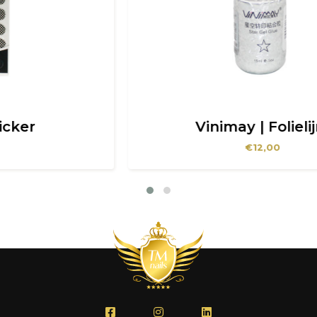
Vinimay | Folielijm
€
12,00