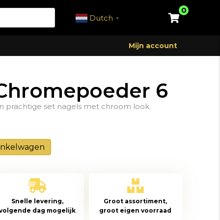
0
Dutch
▼
Mijn account
| Chromepoeder 6
 prachtige set nagels met chroom look.
inkelwagen
Snelle levering,
Groot assortiment,
volgende dag mogelijk
groot eigen voorraad