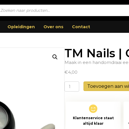
ucten
en
Opleidingen
Over ons
Contact
TM Nails 
Maak in een handomdraai een
€
4,00
TM
Toevoegen aan w
Nails
|
Chromepoeder
6
Klantenservice staat
aantal
altijd klaar