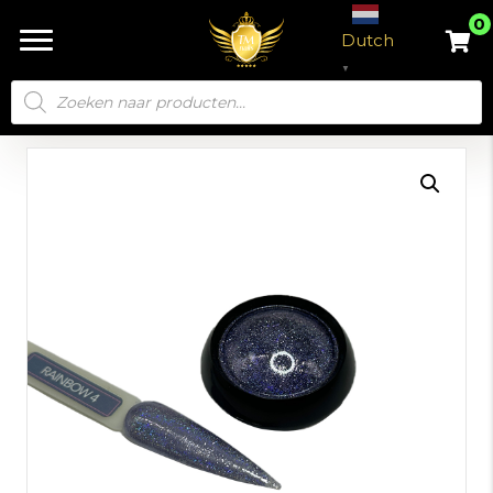
0
Dutch
▼
Producten
zoeken