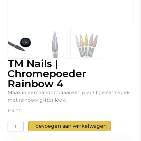
TM Nails |
Chromepoeder
Rainbow 4
Maak in een handomdraai een prachtige set nagels
met rainbow glitter look.
€
4,00
TM
Toevoegen aan winkelwagen
Nails
|