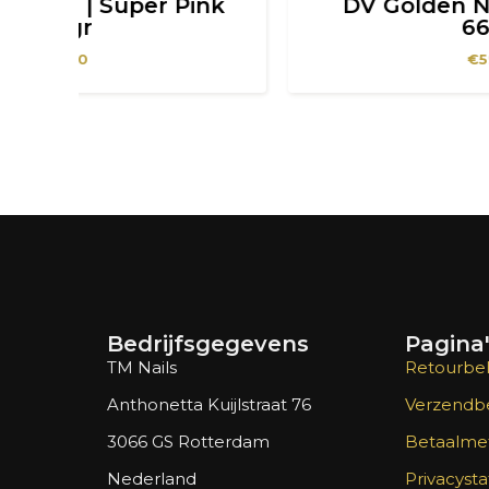
ink
DV Golden Nails | Ombré 2
660gr
€
59,00
Bedrijfsgegevens
Pagina
TM Nails
Retourbel
Anthonetta Kuijlstraat 76
Verzendbe
3066 GS Rotterdam
Betaalme
Nederland
Privacyst