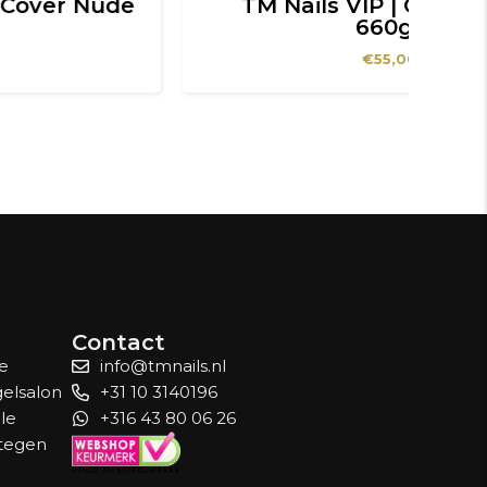
TM Nails VIP | Cover Nude
D
660gr
€
55,00
Contact
le
info@tmnails.nl
gelsalon
+31 10 3140196
lle
+316 43 80 06 26
 tegen