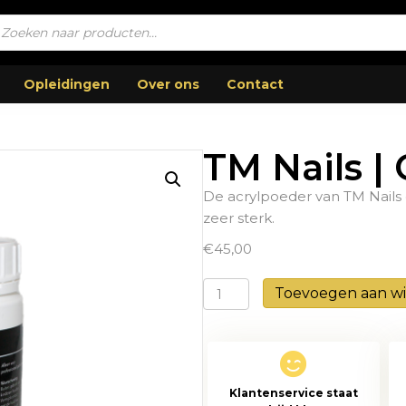
ucten
en
Opleidingen
Over ons
Contact
TM Nails |
De acrylpoeder van TM Nails 
zeer sterk.
€
45,00
TM
Toevoegen aan w
Nails
|
Clear
660gr
Klantenservice staat
aantal