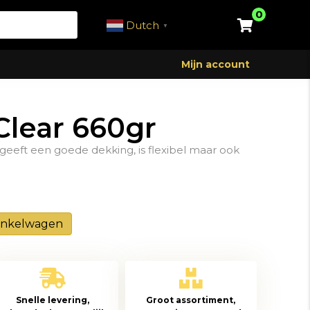
0
Dutch
▼
Mijn account
 Clear 660gr
geeft een goede dekking, is flexibel maar ook
inkelwagen
Snelle levering,
Groot assortiment,