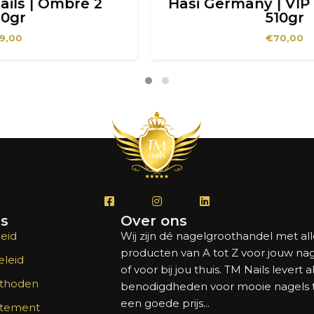
Hasi Germany | VIP Cover Nude
510gr
€
70,00
's
Over ons
eid
Wij zijn dé nagelgroothandel met al
producten van A tot Z voor jouw na
leid
of voor bij jou thuis. TM Nails levert a
thoden
benodigdheden voor mooie nagels
een goede prijs...
atement