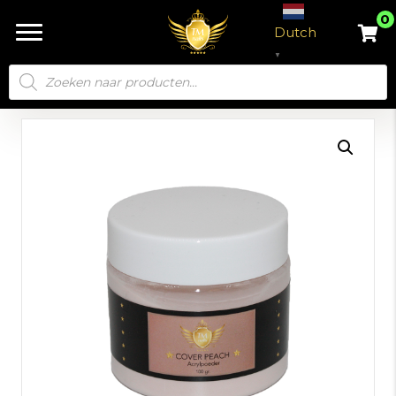
0
Dutch
▼
Producten
zoeken