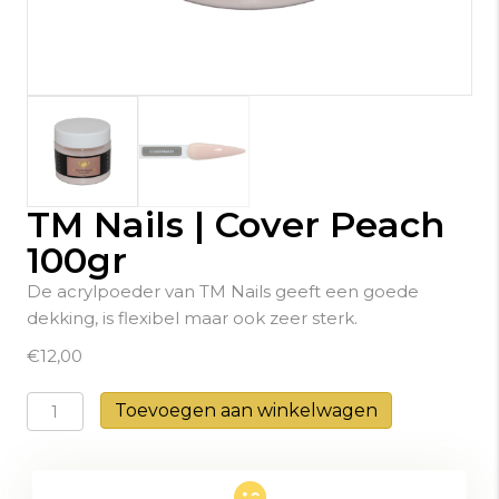
TM Nails | Cover Peach
100gr
De acrylpoeder van TM Nails geeft een goede
dekking, is flexibel maar ook zeer sterk.
€
12,00
TM
Toevoegen aan winkelwagen
Nails
|
Cover