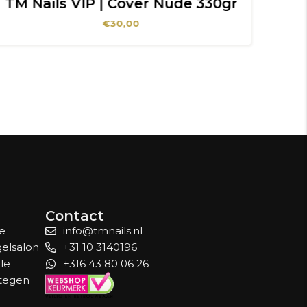
TM Nails VIP | Cover Nude 330gr
€
30,00
Contact
le
info@tmnails.nl
gelsalon
+31 10 3140196
lle
+316 43 80 06 26
 tegen