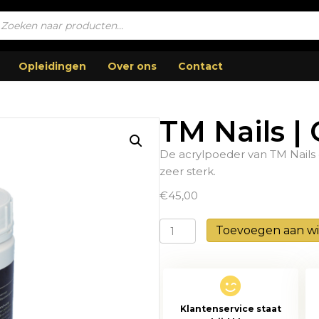
ucten
en
Opleidingen
Over ons
Contact
TM Nails |
De acrylpoeder van TM Nails 
zeer sterk.
€
45,00
TM
Toevoegen aan w
Nails
|
Cover
Pink
Klantenservice staat
660gr