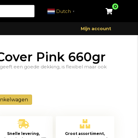
0
Dutch
▼
Mijn account
 Cover Pink 660gr
geeft een goede dekking, is flexibel maar ook
inkelwagen
Snelle levering,
Groot assortiment,