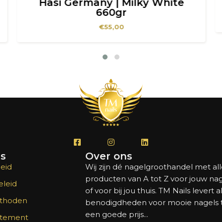
Hasi Germany | Milky White
660gr
€
55,00
's
Over ons
eid
Wij zijn dé nagelgroothandel met al
producten van A tot Z voor jouw na
leid
of voor bij jou thuis. TM Nails levert a
thoden
benodigdheden voor mooie nagels
een goede prijs...
atement