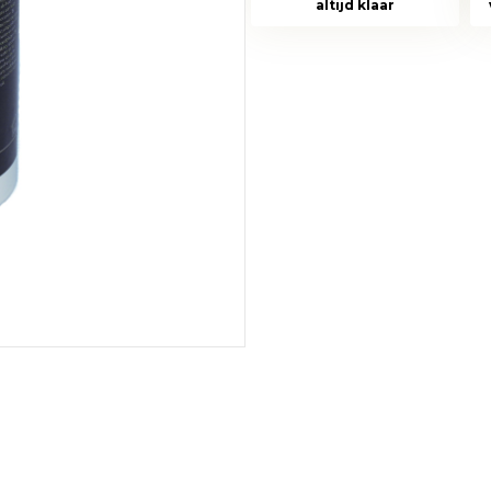
altijd klaar
aantal