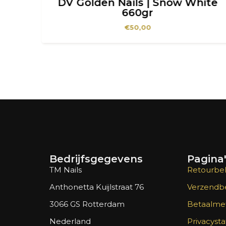
e
DV Golden Nails | Snow White
660gr
€
50,00
Bedrijfsgegevens
Pagina
TM Nails
Retourbel
Anthonetta Kuijlstraat 76
Verzendbe
3066 GS Rotterdam
Betaalme
Nederland
Privacyst