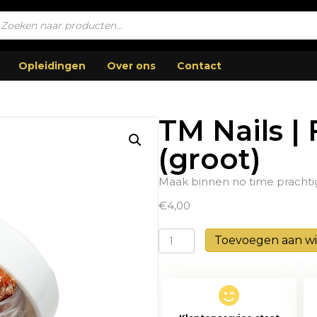
ucten
en
Opleidingen
Over ons
Contact
TM Nails | 
(groot)
Maak binnen no time prachtig
€
4,00
TM
Toevoegen aan w
Nails
|
Foil
Flakes