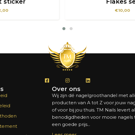
Flakes set
€
10,00
's
Over ons
eid
Wij zijn dé nagelgroothandel met al
producten van A tot Z voor jouw na
leid
of voor bij jou thuis. TM Nails levert a
thoden
benodigdheden voor mooie nagels
een goede prijs...
atement
Lees meer