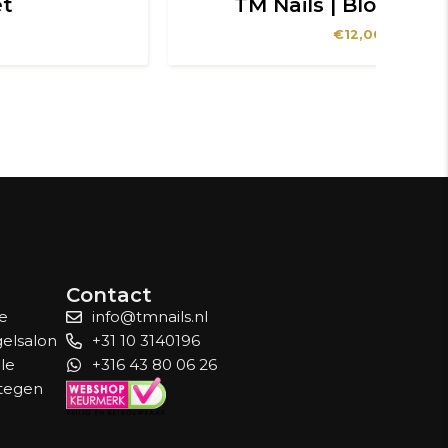
TM Nails | Blooming gel
€
12,00
Contact
le
info@tmnails.nl
gelsalon
+31 10 3140196
lle
+316 43 80 06 26
 tegen