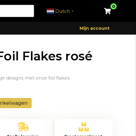
0
Dutch
▼
Mijn account
Foil Flakes rosé
e designs met onze foil flakes.
inkelwagen