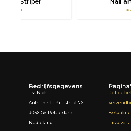
Nail art sticker
€
2,00
Bedrijfsgegevens
Pagina
TM Nails
Retourbel
Anthonetta Kuijlstraat 76
Verzendbe
3066 GS Rotterdam
Betaalme
Nederland
Privacyst