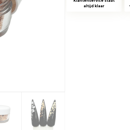
Klantenservice staat
rosé
altijd klaar
(groot)
aantal