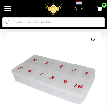
0
Dutch
▼
Producten
zoeken