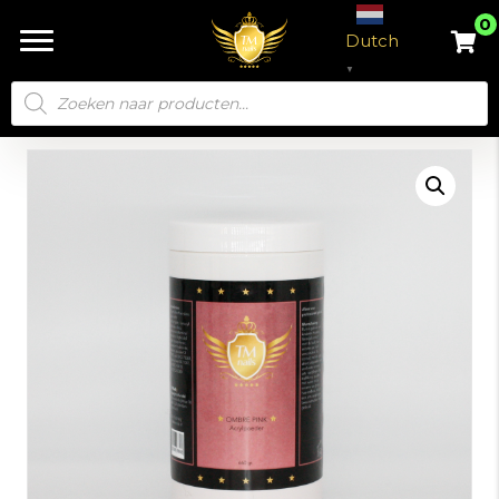
0
Dutch
▼
Producten
zoeken