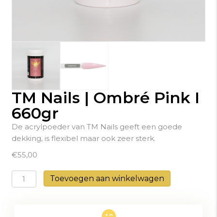
TM Nails | Ombré Pink I
660gr
De acrylpoeder van TM Nails geeft een goede
dekking, is flexibel maar ook zeer sterk.
€
55,00
TM
Toevoegen aan winkelwagen
Nails
|
Ombré