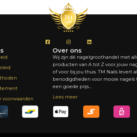
's
Over ons
eid
Wij zijn dé nagelgroothandel met al
producten van A tot Z voor jouw na
leid
of voor bij jou thuis. TM Nails levert a
thoden
benodigdheden voor mooie nagels
een goede prijs...
atement
Lees meer
 voorwaarden