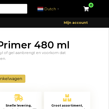
0
Dutch
▼
Mijn account
 Primer 480 ml
ryl of gel aanbrengt en voorkom dat
ten.
inkelwagen
Snelle levering,
Groot assortiment,