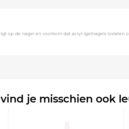
ngt op de nagel en voorkom dat acryl-/gelnagels loslaten o
 vind je misschien ook l