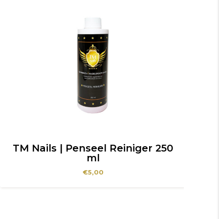
TM Nails | Penseel Reiniger 250
TM
ml
€
5,00