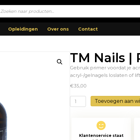
ucten
en
Opleidingen
Over ons
Contact
TM Nails |
Gebruik primer voordat je ac
acryl-/gelnagels loslaten of lif
€
35,00
TM
Toevoegen aan w
Nails
|
Primer
480
Klantenservice staat
ml