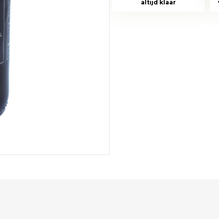
altijd klaar
aantal