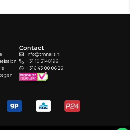
Contact
le
info@tmnails.nl
gelsalon
+31 10 3140196
lle
+316 43 80 06 26
 tegen