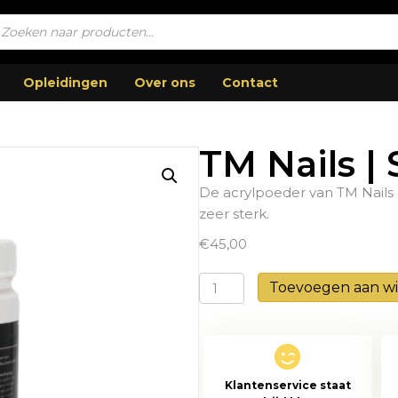
ucten
en
Opleidingen
Over ons
Contact
TM Nails | 
De acrylpoeder van TM Nails 
zeer sterk.
€
45,00
TM
Toevoegen aan w
Nails
|
Shell
660gr
Klantenservice staat
aantal