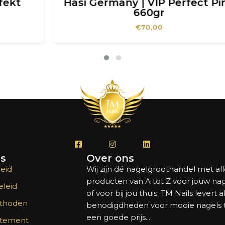
Hasi Germany | VIP Perfect Pink
660gr
€
70,00
's
Over ons
eid
Wij zijn dé nagelgroothandel met al
producten van A tot Z voor jouw na
leid
of voor bij jou thuis. TM Nails levert a
thoden
benodigdheden voor mooie nagels
een goede prijs...
atement