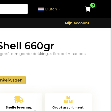
0
Dutch
▼
Mijn account
Shell 660gr
geeft een goede dekking, is flexibel maar ook
inkelwagen
Snelle levering,
Groot assortiment,