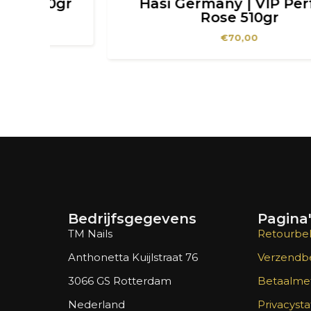
0gr
Hasi Germany | VIP Perfekt
Rose 510gr
€
70,00
Bedrijfsgegevens
Pagina
TM Nails
Retourbel
Anthonetta Kuijlstraat 76
Verzendbe
3066 GS Rotterdam
Betaalme
Nederland
Privacyst