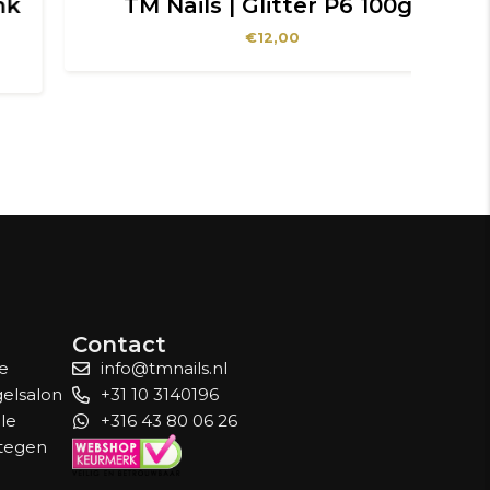
TM Nails | Glitter P6 100gr
TM
€
12,00
Contact
le
info@tmnails.nl
gelsalon
+31 10 3140196
lle
+316 43 80 06 26
 tegen