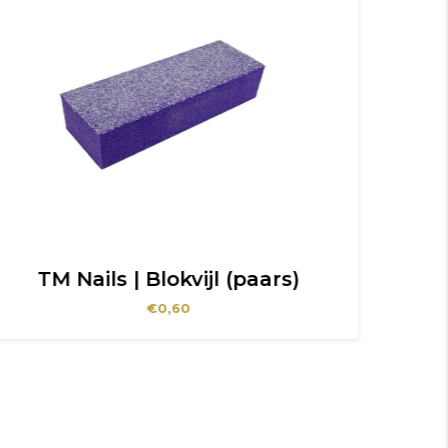
rs)
TM Nails | Blokvijl (paars-zwar
€
0,60