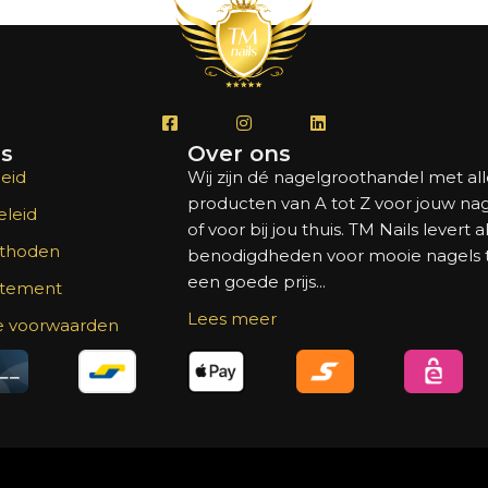
's
Over ons
eid
Wij zijn dé nagelgroothandel met al
producten van A tot Z voor jouw na
leid
of voor bij jou thuis. TM Nails levert a
thoden
benodigdheden voor mooie nagels
een goede prijs...
atement
Lees meer
 voorwaarden