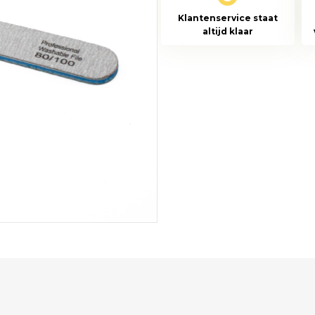
80/100
Klantenservice staat
recht-
altijd klaar
rond
aantal