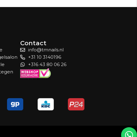
Contact
le
info@tmnails.nl
gelsalon
+31 10 3140196
lle
+316 43 80 06 26
 tegen