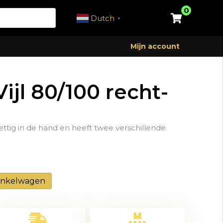
0
Dutch
▼
Mijn account
Vijl 80/100 recht-
rettig in de hand en heeft twee verschillende
inkelwagen