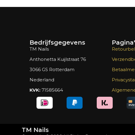
Bedrijfsgegevens
Pagina
TM Nails
Retourbel
Anthonetta Kuijlstraat 76
Verzendbe
3066 GS Rotterdam
Betaalme
Nederland
Privacyst
KVK:
71585664
Algemene
TM Nails