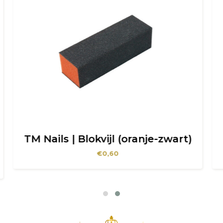
ranje-zwart)
TM Nails | Blokvijl (paa
€
0,60