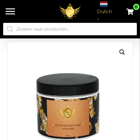
0
Dutch
▼
Producten
zoeken