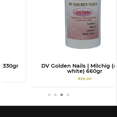
DV Golden Nails | Milchig (milky
white) 660gr
€
50,00