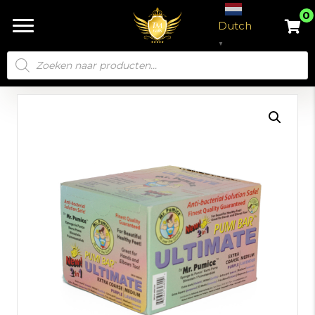
0
Dutch
▼
Producten
zoeken