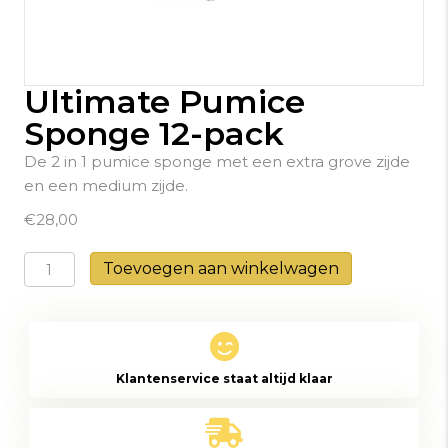
Ultimate Pumice
Sponge 12-pack
De 2 in 1 pumice sponge met een extra grove zijde
en een medium zijde.
€
28,00
Ultimate
Toevoegen aan winkelwagen
Pumice
Sponge
12-
pack
Klantenservice staat altijd klaar
aantal