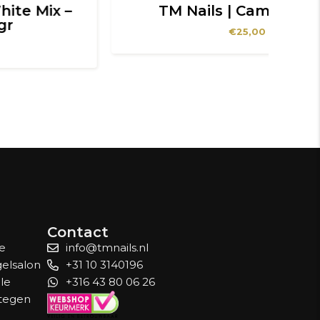
TM Nails | Cameo 330gr
€
25,00
Contact
le
info@tmnails.nl
gelsalon
+31 10 3140196
lle
+316 43 80 06 26
 tegen