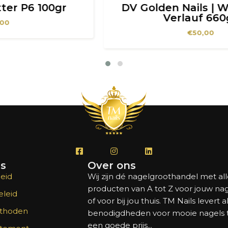
DV Golden Nails | White Mix –
Verlauf 660gr
€
50,00
's
Over ons
eid
Wij zijn dé nagelgroothandel met al
producten van A tot Z voor jouw na
leid
of voor bij jou thuis. TM Nails levert a
thoden
benodigdheden voor mooie nagels
een goede prijs...