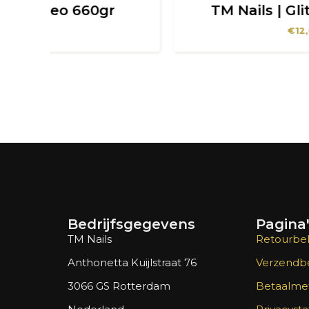
r
TM Nails | Glitter P6 100gr
€
12,00
Bedrijfsgegevens
Pagina
TM Nails
Retourbel
Anthonetta Kuijlstraat 76
Verzendbe
3066 GS Rotterdam
Betaalme