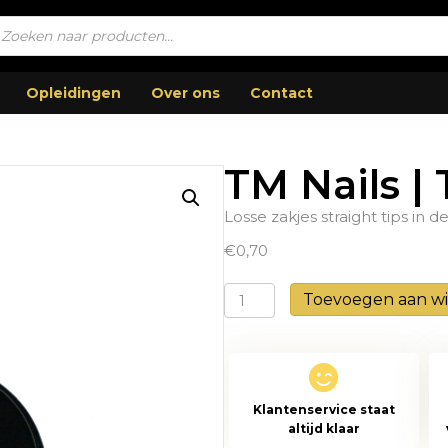
ucten
en
Opleidingen
Over ons
Contact
TM Nails | 
Losse zakjes straight tips in d
€
0,70
TM
Toevoegen aan w
Nails
|
Tips
Straight
Klantenservice staat
aantal
altijd klaar