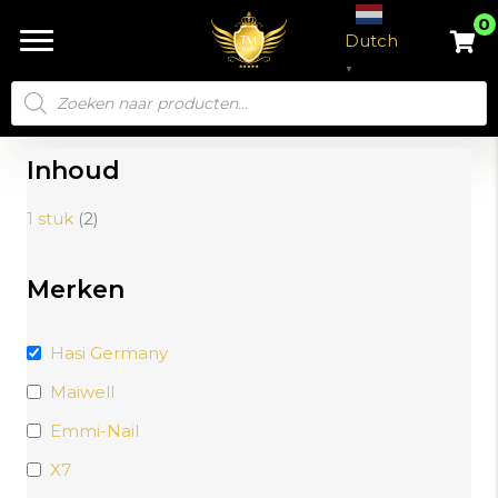
0
Dutch
▼
Producten
zoeken
Inhoud
1 stuk
(2)
Merken
Hasi Germany
Maiwell
Emmi-Nail
X7